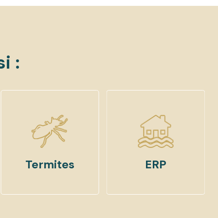
i :
Termites
ERP