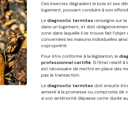
Ces insectes dégradent le bois et ses dé
logement, pouvant conduire à son effon
Le
diagnostic termites
renseigne sur la
dans un logement, et doit obligatoirement 
zone dans laquelle il se trouve fait l’obje
concernées les maisons individuelles ains
copropriété.
Pour être conforme à la législation, le
diag
professionnel certifié
. Si l’état relatif
est nécessaire de mettre en place des mes
pas la transaction.
Le
diagnostic termites
doit ensuite êtr
annexé à la promesse ou compromis de vente
si son antériorité dépasse cette durée a